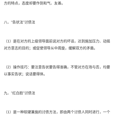
方的特点，态度却要作到和气、友善。
八、“告状法”讨债法
（1）是在对方的上级领导面前说对方的坏话，达到施加压力、动摇
对方意志的目的；或促使领导从中周旋，缓解双方的矛盾。
（2）操作技巧：要注意告状要告得准确，不管对方在场与否，均要
以事实告状；说话要得体。
九、“红白脸”讨债法
（1）是一种软硬兼施的讨债方法，即由两个讨债人同时进行，一个