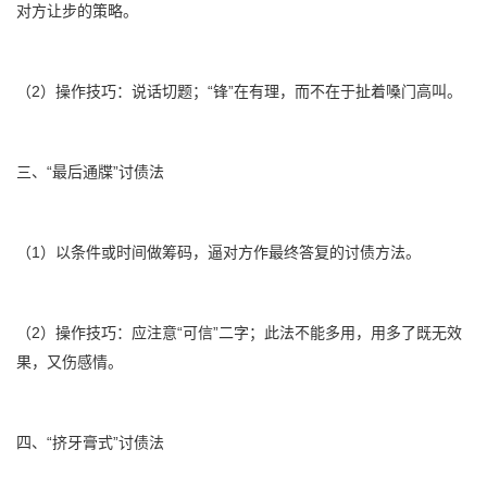
对方让步的策略。
（2）操作技巧：说话切题；“锋”在有理，而不在于扯着嗓门高叫。
三、“最后通牒”讨债法
（1）以条件或时间做筹码，逼对方作最终答复的讨债方法。
（2）操作技巧：应注意“可信”二字；此法不能多用，用多了既无效
果，又伤感情。
四、“挤牙膏式”讨债法