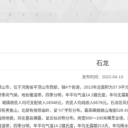
石龙
发布时间：2022-04-13
山市，位于河南省平顶山市西部，辖4个街道，2013年总面积为37.9平
风气候，地处暖温带，四季分明，年平均气温14.2摄氏度，年均无霜期213
.8%。城镇居民人均可支配收入18348元，农民人均纯收入6578元。石
有黑鱼山，北部有祖师庙岭，呈“川”字形分布。最高峰娘娘山海拔528.
地貌，风化基岩裸露，呈近似对称分布。岗宽500～100米横贯全境，海拔
温带，四季分明，年平均气温14.2摄氏度，年均无霜期213天，年均降水量