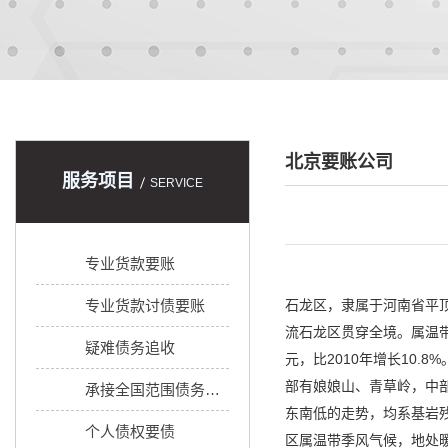
北京要账公司
服务项目
SERVICE
专业货款要账
专业货款讨债要账
石龙区，隶属于河南省平顶
流石龙区贯穿全境。属温带季
疑难债务追收
元，比2010年增长10
部有娘娘山、青草岭，中部
承接全国范围债务追收
东南低的走势，均系基岩残岗
个人债权要债
区属温带季风气候，地处暖