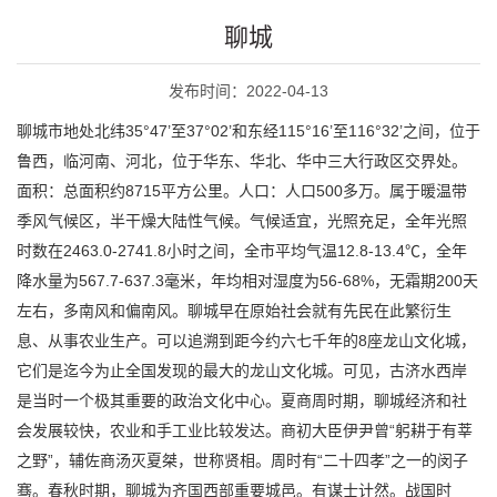
聊城
发布时间：2022-04-13
聊城市地处北纬35°47’至37°02’和东经115°16’至116°32’之间，位于
鲁西，临河南、河北，位于华东、华北、华中三大行政区交界处。
面积：总面积约8715平方公里。人口：人口500多万。属于暖温带
季风气候区，半干燥大陆性气候。气候适宜，光照充足，全年光照
时数在2463.0-2741.8小时之间，全市平均气温12.8-13.4℃，全年
降水量为567.7-637.3毫米，年均相对湿度为56-68%，无霜期200天
左右，多南风和偏南风。聊城早在原始社会就有先民在此繁衍生
息、从事农业生产。可以追溯到距今约六七千年的8座龙山文化城，
它们是迄今为止全国发现的最大的龙山文化城。可见，古济水西岸
是当时一个极其重要的政治文化中心。夏商周时期，聊城经济和社
会发展较快，农业和手工业比较发达。商初大臣伊尹曾“躬耕于有莘
之野”，辅佐商汤灭夏桀，世称贤相。周时有“二十四孝”之一的闵子
骞。春秋时期，聊城为齐国西部重要城邑。有谋士计然。战国时