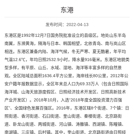
东港
发布时间：2022-04-13
东港区是1992年12月7日国务院批准设立的县级区。地处山东半岛
南翼，东濒黄海，隔海与日本、韩国相望，北依青岛、南与岚山区
相连。东港区兼备内陆、海洋气候，冬无严寒、夏无酷暑，年平均
气温12.6℃，年均日照2532.9小时，降水量916毫米。东港区地貌类
型多样，有平原、山丘、水域、湿地、海洋等丰富多样的自然景
观。全区陆域总面积1636.4平方公里，海岸线长80公里，2012年公
安户籍年报数据显示，全区年末总人口为69.33万人（包含日照国际
海洋城、山海天旅游度假区、日照经济技术开发区、日照高新技术
产业开发区）。2018年10月，入选“2018年度全国投资潜力百强
区”、全国绿色发展百强区。2016年，东港区辖8个街道、7个镇：日
照街道、香河街道、石臼街道、奎山街道、秦楼街道、北京路街
道、卧龙山街道、两城街道、河山镇、涛雒镇、西湖镇、陈疃镇、
南湖镇、三庄镇、后村镇。其中，奎山街道、北京路街道由日照经