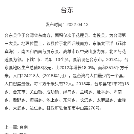
台东
发布时间：2022-04-13
台东县位于台湾省东南方，面积仅次于花莲县、南投县，为台湾第
三大县。地理位置上，该县位于北回归线南方，东临太平洋（菲律
宾海），南面和西面与屏东县、高雄市以中央山脉为界，北面与花
莲县为邻。下辖1市、2镇、13个乡。县治设在台东市。2013年，台
东县地区生产总值83亿元，比2012年增长18.0%，面积3515平方千
米，人口224218人（2015年1月），是台湾岛人口最少的一个县，
人口密度最低，每平方千米只有72人。2013年，台东县辖1市2镇13
乡：台东市；关山镇、成功镇；绿岛乡、兰屿乡、延平乡、卑南
乡、鹿野乡、海端乡、池上乡、东河乡、长滨乡、太麻里乡、金峰
乡、大武乡、达仁乡。县政府驻台东市中山路276号。
上一篇:
台南