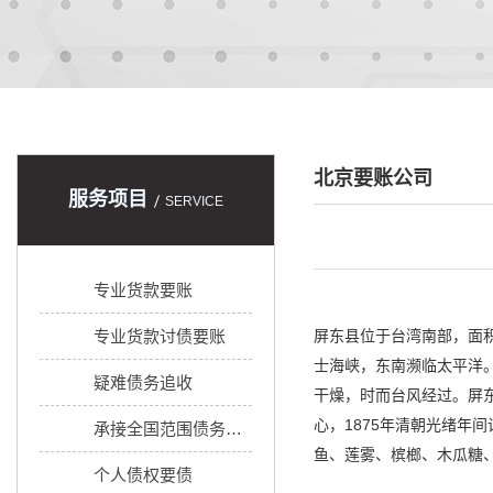
北京要账公司
服务项目
SERVICE
专业货款要账
专业货款讨债要账
屏东县位于台湾南部，面积
士海峡，东南濒临太平洋
疑难债务追收
干燥，时而台风经过。屏
心，1875年清朝光绪年
承接全国范围债务追收
鱼、莲雾、槟榔、木瓜糖、椰
个人债权要债