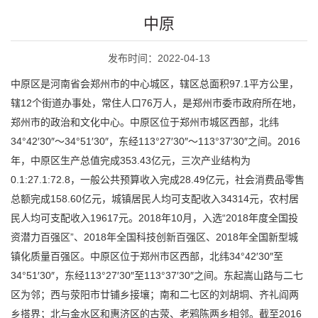
中原
发布时间：2022-04-13
中原区是河南省会郑州市的中心城区，辖区总面积97.1平方公里，
辖12个街道办事处，常住人口76万人，是郑州市委市政府所在地，
郑州市的政治和文化中心。中原区位于郑州市城区西部，北纬
34°42′30″～34°51′30″，东经113°27′30″～113°37′30″之间。2016
年，中原区生产总值完成353.43亿元，三次产业结构为
0.1:27.1:72.8，一般公共预算收入完成28.49亿元，社会消费品零售
总额完成158.60亿元，城镇居民人均可支配收入34314元，农村居
民人均可支配收入19617元。2018年10月，入选“2018年度全国投
资潜力百强区”、2018年全国科技创新百强区、2018年全国新型城
镇化质量百强区。中原区位于郑州市区西部，北纬34°42′30″至
34°51′30″，东经113°27′30″至113°37′30″之间。东起嵩山路与二七
区为邻；西与荥阳市廿铺乡接壤；南和二七区的刘胡垌、齐礼阎两
乡搭界；北与金水区和惠济区的古荥、老鸦陈两乡相邻。截至2016