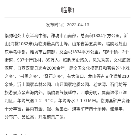
临朐
发布时间：2022-04-13
临朐地处山东半岛中部，潍坊市西南部，总面积1834平方公里。沂
山(海拔1032米)为临朐最高的山峰，山东省第五高峰。临朐地处山
东半岛中部，潍坊市西南部，总面积1834平方公里，辖8个镇、2个
街道，937个行政村，85万人。临朐历史悠久，风光秀美，文化底蕴
深厚，自西汉置县迄今2000余年，是全国文化模范县和著名的”小戏
之乡”、”书画之乡”、”奇石之乡”，有大汶口、龙山等古文化遗址210
余处，沂山国家森林公园、山旺国家地质公园、老龙湾、石门坊等
旅游景点蜚声海内外。临朐县气候适中，四季分明，属南温带亚湿
润区，年均气温１２.４°Ｃ，年均降水７１０ＭＭ。临朐县矿产资源
十分丰富，县内有金、银、蓝宝石、煤等矿产四十余种，储量丰、
分布广、品位高，开发前景广阔。