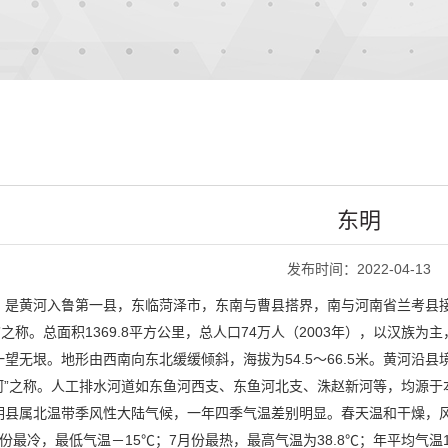
东明
发布时间：2022-04-13
，是黄河入鲁第一县，东临菏泽市，东南与曹县搭界，南与河南省兰考县
”之称。总面积1369.8平方公里，总人口74万人（2003年），以汉
望无垠。地形由西南向东北缓缓倾斜，海拔为54.5～66.5米。黄河沿
河”之称。人工排水河道如东鱼河西支、东鱼河北支、洙赵新河等，均源于
明县属北温带季风性大陆气候，一年四季气温差别明显。春天温和干燥，
最冷，最低气温－15℃；7月份最热，最高气温为38.8℃；年平均气温13