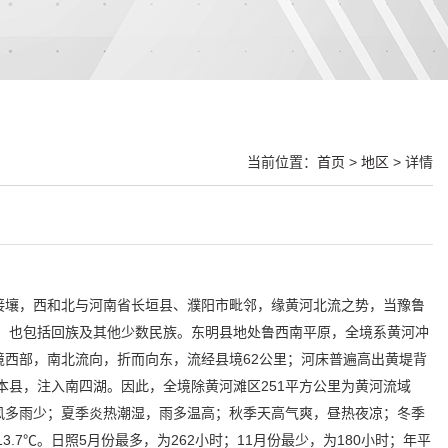
当前位置：
首页
>
地区
> 详情
接壤，西和北与河南省长垣县、濮阳市毗邻，缘黄河北流之势，当豫鲁
族为主，也包括回族及其他少数民族。东明县地处鲁西南平原，全境系黄河冲
县境西部，南北流向，折而向东，流经县境62公里；河床普遍高出黄堤背
本县，注入南四湖。因此，全境除黄河滩区251平方公里为黄河流域
风多雨少；夏季炎热潮湿，雨多温高；秋季天高气爽，昼热夜凉；冬季
.7℃。日照5月份最多，为262小时；11月份最少，为180小时；年平