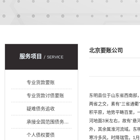
北京要账公司
服务项目
SERVICE
专业货款要账
专业货款讨债要账
东明县位于山东省西南部
两省之交，素有“三省通衢
疑难债务追收
积平原，地势平畴百里，一
河地面3米左右，故有“悬
承接全国范围债务追收
外，其余属淮河流域。东
个人债权要债
寒冷多风，时降瑞雪。1月份