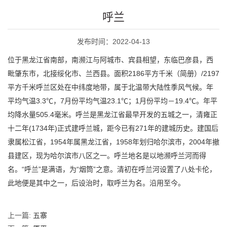
呼兰
发布时间：2022-04-13
位于黑龙江省南部，南濒江与阿城市、宾县相望，东临巴彦县，西
毗肇东市，北接绥化市、兰西县。面积2186平方千米（简册）/2197
平方千米呼兰区处在中纬度地带，属于北温带大陆性季风气候。年
平均气温3.3℃，7月份平均气温23.1℃；1月份平均－19.4℃。年平
均降水量505.4毫米。呼兰是黑龙江省最早开发的五城之一，清雍正
十二年(1734年)正式建呼兰城，距今已有271年的建城历史。建国后
隶属松江省，1954年属黑龙江省，1958年划归哈尔滨市，2004年撤
县建区，现为哈尔滨市八区之一。呼兰地名是以地濒呼兰河而得
名。“呼兰”是满语，为“烟筒”之意。清初在呼兰河设置了八处卡伦，
此地便是其中之一，后设治时，取呼兰为名。沿用至今。
上一篇:
五寨