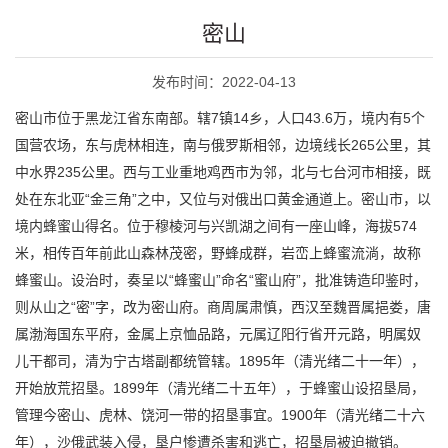
密山
发布时间：2022-04-13
密山市位于黑龙江省东南部。辖7镇14乡，人口43.6万，境内有5个
国营农场，东与虎林相连，南与俄罗斯相邻，边境线长265公里，其
中水界235公里。西与工业重地鸡西市为邻，北与七台河市相接，既
处在东北亚“金三角”之中，又位与对俄出口黄金通道上。密山市，以
境内蜂蜜山得名。位于穆棱河与兴凯湖之间有一座山峰，海拔574
米，相传百年前此山森林茂密，野蜂成群，岩峦上蜂蜜流淌，故称
蜂蜜山。设治时，奏呈以“蜂蜜山”命名“蜜山府”，批准铸造印鉴时，
则从山之“密”字，改为密山府。商周属肃慎，西汉至魏晋属挹娄，唐
属渤海国东平府，金属上京恤品路，元属辽阳行省开元路，明属奴
儿干都司，清为宁古塔副都统管辖。1895年（清光绪二十一年），
开始放荒招垦。1899年（清光绪二十五年），于蜂蜜山设招垦局，
管理今密山、虎林、饶河一带的招垦事宜。1900年（清光绪二十六
年），沙俄武装入侵，垦户惨遭杀害和逃亡，招垦局被迫撤销。