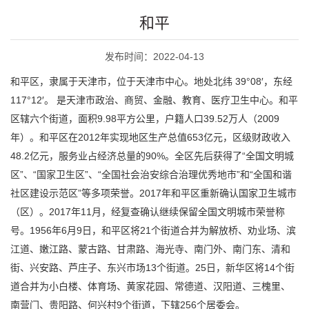
和平
发布时间：2022-04-13
和平区，隶属于天津市，位于天津市中心。地处北纬 39°08′，东经
117°12′。 是天津市政治、商贸、金融、教育、医疗卫生中心。和平
区辖六个街道，面积9.98平方公里，户籍人口39.52万人（2009
年）。和平区在2012年实现地区生产总值653亿元，区级财政收入
48.2亿元，服务业占经济总量的90%。全区先后获得了“全国文明城
区”、“国家卫生区”、“全国社会治安综合治理优秀地市”和“全国和谐
社区建设示范区”等多项荣誉。2017年和平区重新确认国家卫生城市
（区）。2017年11月，经复查确认继续保留全国文明城市荣誉称
号。1956年6月9日，和平区将21个街道合并为解放桥、劝业场、滨
江道、嫩江路、蒙古路、甘肃路、海光寺、南门外、南门东、清和
街、兴安路、芦庄子、东兴市场13个街道。25日，新华区将14个街
道合并为小白楼、体育场、黄家花园、常德道、汉阳道、三槐里、
南营门、贵阳路、何兴村9个街道，下辖256个居委会。