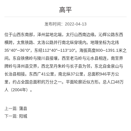
高平
发布时间：2022-04-13
位于山西东南部，泽州盆地北端，太行山西南边缘。沁辉公路东西
横跨，太焦铁路、太洛公路并行南北纵穿境内。地理坐标为北纬
35°40″─36°0″，东经112°40″─113°10″。海拔高度800─1391.1米之
间。东自铁佛岭与陵川县接壤，西至老马岭与沁水县相连，南至界
牌岭与泽州县交界，西北至丹朱岭与长子县为邻，东北自金泉山与
长治县相接。东西广41公里，南北纵37公里，总面积946平方公
里，约占全国总面积的万分之一。平面轮廓近似方形。总人口48万
人（2004年）。
上一篇:
蒲县
下一篇:
阳城