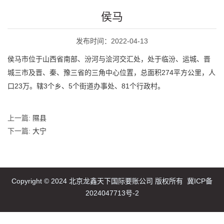
侯马
发布时间：2022-04-13
侯马市位于山西省南部、汾河与浍河交汇处，处于临汾、运城、晋
城三市及晋、秦、豫三省的三角中心位置，总面积274平方公里，人
口23万。辖3个乡、5个街道办事处、81个行政村。
上一篇:
隰县
下一篇:
大宁
Copyright © 2024 北京龙鑫天下国际要账公司 版权所有
冀ICP备
2024047713号-2