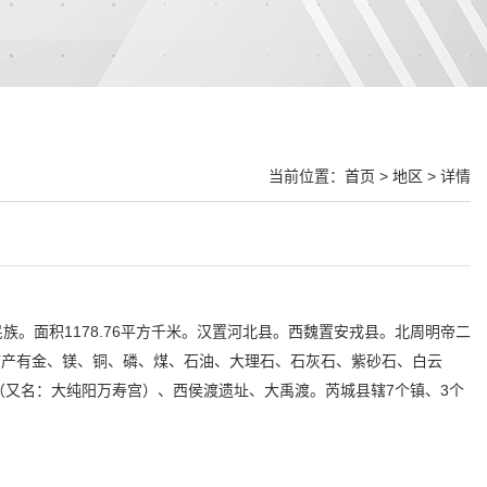
当前位置：
首页
>
地区
> 详情
民族。面积1178.76平方千米。汉置河北县。西魏置安戎县。北周明帝二
县并入。矿产有金、镁、铜、磷、煤、石油、大理石、石灰石、紫砂石、白云
又名：大纯阳万寿宫）、西侯渡遗址、大禹渡。芮城县辖7个镇、3个