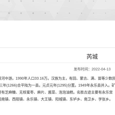
芮城
发布时间：2022-04-13
河中游。1990年人口33.16万。汉族为主，有回、蒙古、满、苗等少数
元三年(1266)合平陆为一县。元贞元年(1295)分置。1949年永乐
要有芝麻糖、无核蜜枣、麻片、酱菜、泡泡油糕。名胜古迹主要有永乐宫（
陌南镇、西陌镇、永乐镇、大王镇、阳城镇、东垆乡、南卫乡、学张乡。