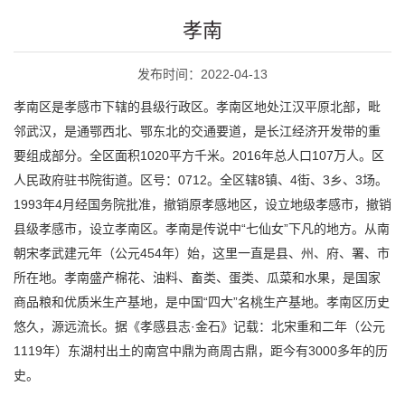
孝南
发布时间：2022-04-13
孝南区是孝感市下辖的县级行政区。孝南区地处江汉平原北部，毗
邻武汉，是通鄂西北、鄂东北的交通要道，是长江经济开发带的重
要组成部分。全区面积1020平方千米。2016年总人口107万人。区
人民政府驻书院街道。区号：0712。全区辖8镇、4街、3乡、3场。
1993年4月经国务院批准，撤销原孝感地区，设立地级孝感市，撤销
县级孝感市，设立孝南区。孝南是传说中“七仙女”下凡的地方。从南
朝宋孝武建元年（公元454年）始，这里一直是县、州、府、署、市
所在地。孝南盛产棉花、油料、畜类、蛋类、瓜菜和水果，是国家
商品粮和优质米生产基地，是中国“四大”名桃生产基地。孝南区历史
悠久，源远流长。据《孝感县志·金石》记载：北宋重和二年（公元
1119年）东湖村出土的南宫中鼎为商周古鼎，距今有3000多年的历
史。