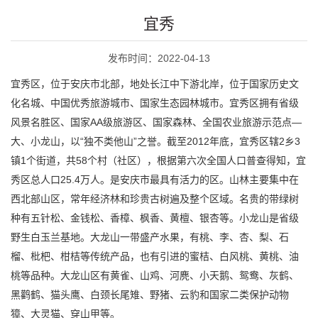
宜秀
发布时间：2022-04-13
宜秀区，位于安庆市北部，地处长江中下游北岸，位于国家历史文
化名城、中国优秀旅游城市、国家生态园林城市。宜秀区拥有省级
风景名胜区、国家AA级旅游区、国家森林、全国农业旅游示范点—
大、小龙山，以“独不类他山”之誉。截至2012年底，宜秀区辖2乡3
镇1个街道，共58个村（社区），根据第六次全国人口普查得知，宜
秀区总人口25.4万人。是安庆市最具有活力的区。山林主要集中在
西北部山区，常年经济林和珍贵古树遍及整个区域。名贵的带绿树
种有五针松、金钱松、香樟、枫香、黄檀、银杏等。小龙山是省级
野生白玉兰基地。大龙山一带盛产水果，有桃、李、杏、梨、石
榴、枇杷、柑桔等传统产品，也有引进的蜜桔、白风桃、黄桃、油
桃等品种。大龙山区有黄雀、山鸡、河麂、小天鹅、鸳鸯、灰鹤、
黑鹳鹤、猫头鹰、白颈长尾雉、野猪、云豹和国家二类保护动物
獐、大灵猫、穿山甲等。