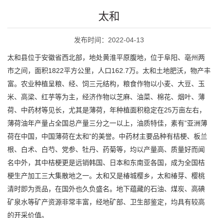
太和
发布时间：2022-04-13
太和县位于安徽省西北部，地处黄淮平原腹地，位于阜阳、亳州两
市之间，面积1822平方公里，人口162.7万。太和土地肥沃，物产丰
富。农业种植呈粮、经、饲三元结构，粮食作物以小麦、大豆、玉
米、高梁、红芋等为主，经济作物以芝麻、油菜、棉花、烟叶、薄
荷、中药材等见长，尤其是薄荷，年种植面积稳定在25万亩左右，
薄荷油年产量占全国总产量三分之一以上，油质特佳，素有”亚洲薄
荷在中国，中国薄荷在太和”的美誉。中药材主要品种有桔梗、板兰
根、白术、白芍、党参、牡丹、药菊等，均以产量高、质量好而闻
名中外，其中桔梗更是远销韩国、日本和东南亚各国，成为全国桔
梗生产加工三大集散地之一。太和又是椿城樱乡，太和椿芽、樱桃
清时即为贡品，在国外也久负盛名。地下蕴藏的石油、煤炭、高碘
矿泉水等矿产资源非常丰富，经地矿部、卫生部鉴定，均具有较高
的开采价值。