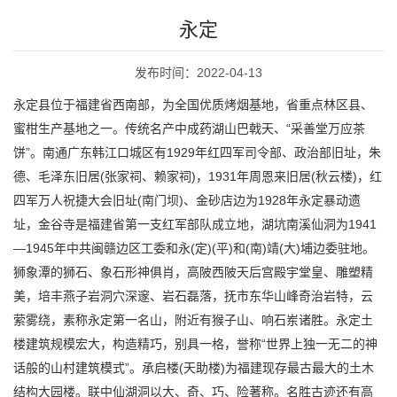
永定
发布时间：2022-04-13
永定县位于福建省西南部，为全国优质烤烟基地，省重点林区县、
蜜柑生产基地之一。传统名产中成药湖山巴戟天、“采善堂万应茶
饼”。南通广东韩江口城区有1929年红四军司令部、政治部旧址，朱
德、毛泽东旧居(张家祠、赖家祠)，1931年周恩来旧居(秋云楼)，红
四军万人祝捷大会旧址(南门坝)、金砂店边为1928年永定暴动遗
址，金谷寺是福建省第一支红军部队成立地，湖坑南溪仙洞为1941
—1945年中共闽赣边区工委和永(定)(平)和(南)靖(大)埔边委驻地。
狮象潭的狮石、象石形神俱肖，高陂西陂天后宫殿宇堂皇、雕塑精
美，培丰燕子岩洞穴深邃、岩石磊落，抚市东华山峰奇治岩特，云
萦雾绕，素称永定第一名山，附近有猴子山、响石岽诸胜。永定土
楼建筑规模宏大，构造精巧，别具一格，誉称“世界上独一无二的神
话般的山村建筑模式”。承启楼(天助楼)为福建现存最古最大的土木
结构大园楼。联中仙湖洞以大、奇、巧、险著称。名胜古迹还有高