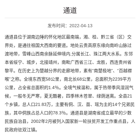
通道
发布时间：2022-04-13
通道县位于湖南边陲的怀化地区最南端，湘、桂、黔三省（区）交
界处，是通往祖国大西南的要道。地处云贵高原东缘向南岭山脉过
渡地带，雪峰山西南余脉延伸境内,分属长江、珠江两大水系。东邻
本省绥宁、城步，北接靖州，南毗广西省三江、龙胜，西连贵州省
黎平。在历史上为楚越分界的走廊地带，素有“南楚极地”、“百越襟
喉”之称。全境东西宽58公里，南北长68公里，总面积为2239平方
公里，占全省总面积的1.4％。全境气候温和，属于热带季风湿润气
候，一般冬无严寒，夏无酷暑，四季林木苍翠、绿荫迷离。全县21
个乡镇，总人口21.83万，主要有侗、汉、苗、瑶为主的14个兄弟民
族，其中侗族占总人口的78.3％。通道县是湖南省成立最早的少数
民族自治县，2002年2月被列入国家新一轮扶贫开发工作重点县，人
民政府驻双江镇。