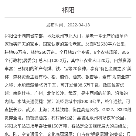
祁阳
发布时间：2022-04-13
祁阳位于湖南省南部，地处永州市北大门，是老一辈无产阶级革命
家陶铸同志的家乡，国家认定的革命老区。总面积2538平方公里，
耕地66万亩，林地260万亩。全县辖27个乡镇，6个农林场所，955
个行政村(居委会);总人口100.2万，其中非农业人口20万。自然资源
丰富：已探明的矿产有煤、铁、锰等20多种，享有“有色金属之乡”美
称；森林资源主要有杉、松、楠竹、油茶、银杏等，素有“湘南亚森”
之称；水能蕴藏量45万千瓦，可开发量38.5万千瓦。政区位置优
越：南临桂林、广州，北倚长沙、武汉，是中西部的前沿、沿海的
内陆。水陆交通便捷：湘江流经县域中部100.8公里，终年通航，可
直抵长沙、武汉、上海；湘桂铁路、衡昆高速公路、G322、S320线
贯穿全境，镇镇通油路，村村通公路；县城距永州机场仅30公里，
祁阳火车站货场年吞吐量150万吨，客站是全国规模最大的县级站；
水、陆、空交通俱全。文化底蕴深厚：自古有“锦绣潇湘”的美誉；县