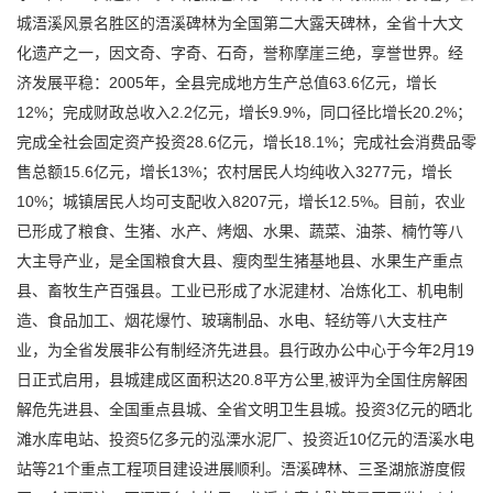
城浯溪风景名胜区的浯溪碑林为全国第二大露天碑林，全省十大文
化遗产之一，因文奇、字奇、石奇，誉称摩崖三绝，享誉世界。经
济发展平稳：2005年，全县完成地方生产总值63.6亿元，增长
12%；完成财政总收入2.2亿元，增长9.9%，同口径比增长20.2%；
完成全社会固定资产投资28.6亿元，增长18.1%；完成社会消费品零
售总额15.6亿元，增长13%；农村居民人均纯收入3277元，增长
10%；城镇居民人均可支配收入8207元，增长12.5%。目前，农业
已形成了粮食、生猪、水产、烤烟、水果、蔬菜、油茶、楠竹等八
大主导产业，是全国粮食大县、瘦肉型生猪基地县、水果生产重点
县、畜牧生产百强县。工业已形成了水泥建材、冶炼化工、机电制
造、食品加工、烟花爆竹、玻璃制品、水电、轻纺等八大支柱产
业，为全省发展非公有制经济先进县。县行政办公中心于今年2月19
日正式启用，县城建成区面积达20.8平方公里,被评为全国住房解困
解危先进县、全国重点县城、全省文明卫生县城。投资3亿元的晒北
滩水库电站、投资5亿多元的泓溧水泥厂、投资近10亿元的浯溪水电
站等21个重点工程项目建设进展顺利。浯溪碑林、三圣湖旅游度假