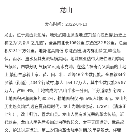
龙山
发布时间：2022-04-13
龙山，位于湘西北边陲，地处武陵山脉腹地,连荆楚而挽巴蜀,历史上
称之为“湘鄂川之孔道”，全县南北长106公里,东西宽32.5公里，总面
积3131平方公里。地势北高南低,东陡西缓,境内群山耸立,峰峦起
伏，酉水、澧水及其支流纵横其间。地域属亚热带大陆性湿润季风
气候区，四季分明,气候宜人,雨水充沛。在这片神奇而又美丽的土地
上,繁衍生息着土家、苗、回、壮、瑶等16个少数民族。全县辖34个
乡镇（街道）,434个行政村,总人口54.17万人，其中少数民族35.97
万人，占66.4%。土地构成为“八山半水一分田，半分道路加宅园”，
山地面积占总面积的80.2%，耕地面积仅占8.5%,人均0.8亩。龙山的
历史悠久灿烂,远在夏商周时代，龙山为荆州地域，1729年（清雍正
七年），改土归流，置龙山县。龙山人民有着光荣的革命传统，近
代以来，龙山人民先后参加过白莲教起义、太平天国运动、武昌起
义、护法讨袁运动。第二次国内革命战争时期,这里是贺龙、任弼