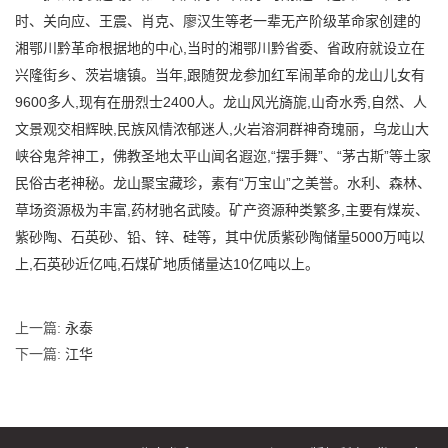
时、关向应、王震、肖克、廖汉生等老一辈无产阶级革命家创建的
湘鄂川黔革命根据地的中心,当时的湘鄂川黔省委、省政府就设立在
兴隆街乡、茨岩塘镇。当年,跟随贺龙参加红军闹革命的龙山儿女有
9600多人,现有在册烈士2400人。龙山风光旖旎,山奇水秀,自然、人
文景观交相辉映,民族风情浓郁迷人,火岩溶洞群神奇瑰丽，乌龙山大
峡谷鬼斧神工，佛教圣地太平山闻名遐迩,“摆手舞”、“茅古斯”等土家
民俗古老神秘。龙山聚宝藏珍，素有“万宝山”之美誉。水利、森林、
草场资源极为丰富,药材驰名武陵。矿产资源种类繁多,主要有煤炭、
紫砂陶、石英砂、铅、锌、硅等，其中优质紫砂陶储量5000万吨以
上,石英砂近亿吨,石煤矿地质储量达10亿吨以上。
上一篇:
永泰
下一篇:
江华