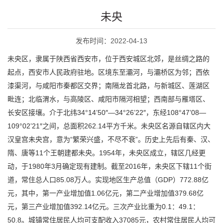
未央
发布时间：2022-04-13
未央区，隶属于陕西省西安市，位于西安城区北郊，是丝绸之路的
起点，西安市人民政府驻地。区境东至灞河，与灞桥区为邻；西依
漆渠河，与咸阳市秦都区交界；南隔龙首北路，与新城区、莲湖区
毗连；北临渭水，与高陵区、咸阳市隔河相望；西南部与雁塔区、
长安区接壤。介于北纬34°14’50″—34°26’22″，东经108°47’08—
109°02’21″之间，总面积262.14平方千米。未央区名源自辖区内大
汉皇宫未央宫，意为“繁荣兴盛，不尽不衰”。历史上先后有秦、汉、
隋、唐等11个王朝建都未央。1954年，未央区成立，辖区几经更
动，于1980年3月确定现有建制。截至2016年，未央区下辖11个街
道，常住总人口85.08万人。实现地区生产总值（GDP）772.88亿
元，其中，第一产业增加值1.06亿元，第二产业增加值379.68亿
元，第三产业增加值392.14亿元。三次产业比重为0.1：49.1：
50.8。城镇常住居民人均可支配收入37085元，农村常住居民人均可