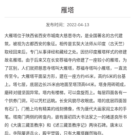
雁塔
发布时间：2022-04-13
大雁塔位于陕西省西安市城南大慈恩寺内，是全国著名的古代建
筑，被视为古都西安的象征。相传是玄奘大法师从印度（古天竺）
取经回来后，专门从事译经和藏经之处。因仿印度雁塔样式的修建
故名雁塔。由于后来又在长安荐福寺内修建了一座较小的雁塔，为
了区别，人们就把慈恩寺塔叫大雁塔，荐福寺塔叫小雁塔，一直流
传至今。大雁塔平面呈方形，建在一座方约45米，高约5米的台基
上。塔七层，底层边长25米由地面至塔顶高64米。塔身用砖砌成，
磨砖对缝坚固异常。塔内有楼梯，可以盘旋而上。每层四面各有一
个拱券门洞，可以凭栏远眺。长安风貌尽收眼底。塔的底层四面皆
有石门，门桅上均有精美的线刻佛像，传为唐代大画家阎立本的手
笔。塔南门两侧的砖龛内，嵌有唐初四大书法家之一的褚遂良所书
的《大唐三藏圣教序》和《述三藏圣教序记》两块石碑。唐末以
后，寺院屡道兵火，殿宇焚毁，只有大雁塔巍然独存。