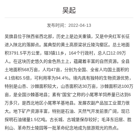
吴起
发布时间：2022-04-13
吴旗县位于陕西省西北部，历史上是边关重镇，又是中央红军长征
进入陕北的落脚点。属典型的黄土高原梁状丘陵沟壑区。总土地面
积3791.5平方公里，辖3镇11乡，164个行政村，总人口12.09万
人。在这块历史悠久的金色热土上，蕴藏着丰富的自然资源。全县
土地面积568万亩，人均47亩，分别为全国、全省人均国土面积的
4.1倍和5.5倍，可利用率为94.4％。境内具有独特的生物资源优势，
特别是山杏、沙棘面积较大，山杏面积达30万亩，沙棘面积达100万
亩，是全国沙棘基地县；素有“国宝”之称的小尾寒羊饲养量已达到6
万多只，是西北地区小尾寒羊基地县。发展农副产品加工业潜力很
大。地下矿产资源丰富，特别是石油、天然气开发前景广阔，现已
探明石油储量1.5亿吨。古长城、古城堡保存较好；毛泽东旧居、胜
利山、革命烈士陵园等一批革命纪念地成为旅游观光的热点。