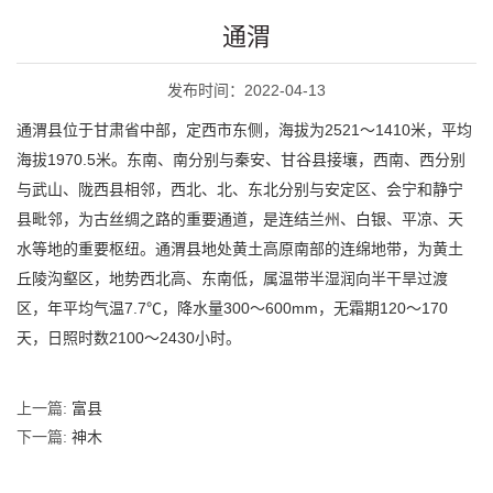
通渭
发布时间：2022-04-13
通渭县位于甘肃省中部，定西市东侧，海拔为2521～1410米，平均
海拔1970.5米。东南、南分别与秦安、甘谷县接壤，西南、西分别
与武山、陇西县相邻，西北、北、东北分别与安定区、会宁和静宁
县毗邻，为古丝绸之路的重要通道，是连结兰州、白银、平凉、天
水等地的重要枢纽。通渭县地处黄土高原南部的连绵地带，为黄土
丘陵沟壑区，地势西北高、东南低，属温带半湿润向半干旱过渡
区，年平均气温7.7℃，降水量300～600mm，无霜期120～170
天，日照时数2100～2430小时。
上一篇:
富县
下一篇:
神木