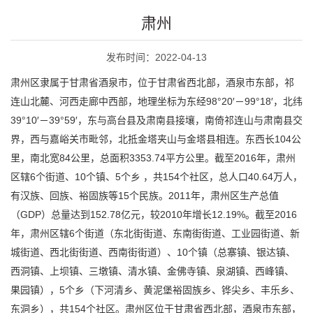
肃州
发布时间：2022-04-13
肃州区隶属于甘肃省酒泉市，位于甘肃省西北部，酒泉市东部，祁
连山北麓、河西走廊中西部，地理坐标为东经98°20′－99°18′，北纬
39°10′－39°59′，东与高台县及肃南县接壤，南倚祁连山与肃南县交
界，西与嘉峪关市毗邻，北抵金塔夹山与金塔县相连。东西长104公
里，南北宽84公里，总面积3353.74平方公里。截至2016年，肃州
区辖6个街道、10个镇、5个乡 ，共154个社区，总人口40.64万人，
有汉族、回族、裕固族等15个民族。2011年，肃州区生产总值
（GDP）总量达到152.78亿元，较2010年增长12.19%。截至2016
年，肃州区辖6个街道（东北街街道、东南街街道、工业园街道、新
城街道、西北街街道、西南街街道）、10个镇（总寨镇、银达镇、
西洞镇、上坝镇、三墩镇、清水镇、金佛寺镇、泉湖镇、西峰镇、
果园镇），5个乡（下河清乡、黄泥堡裕固族乡、铧尖乡、丰乐乡、
东洞乡），共154个社区。肃州区位于甘肃省西北部，酒泉市东部，