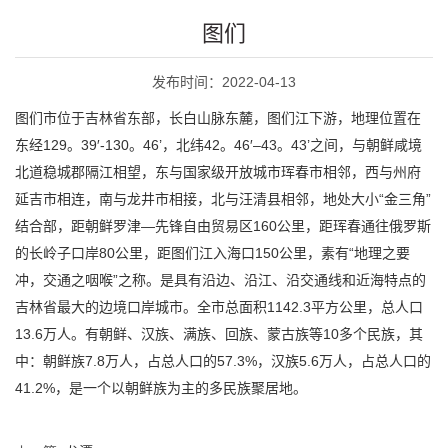
图们
发布时间：2022-04-13
图们市位于吉林省东部，长白山脉东麓，图们江下游，地理位置在
东经129。39′-130。46’，北纬42。46′–43。43’之间，与朝鲜咸境
北道稳城郡隔江相望，东与国家级开放城市珲春市相邻，西与州府
延吉市相连，南与龙井市相接，北与汪清县相邻，地处大小“金三角”
结合部，距朝鲜罗津—先锋自由贸易区160公里，距珲春通往俄罗斯
的长岭子口岸80公里，距图们江入海口150公里，素有“地理之要
冲，交通之咽喉”之称。是具有沿边、沿江、沿交通线和近海特点的
吉林省最大的边境口岸城市。全市总面积1142.3平方公里，总人口
13.6万人。有朝鲜、汉族、满族、回族、蒙古族等10多个民族，其
中：朝鲜族7.8万人，占总人口的57.3%，汉族5.6万人，占总人口的
41.2%，是一个以朝鲜族为主的多民族聚居地。