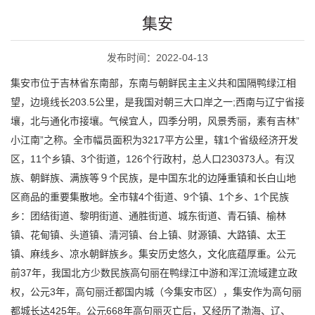
集安
发布时间：2022-04-13
集安市位于吉林省东南部，东南与朝鲜民主主义共和国隔鸭绿江相
望，边境线长203.5公里，是我国对朝三大口岸之一;西南与辽宁省接
壤，北与通化市接壤。气候宜人，四季分明，风景秀丽，素有吉林”
小江南”之称。全市幅员面积为3217平方公里，辖1个省级经济开发
区，11个乡镇、3个街道，126个行政村，总人口230373人。有汉
族、朝鲜族、满族等９个民族，是中国东北的边陲重镇和长白山地
区商品的重要集散地。全市辖4个街道、9个镇、1个乡、1个民族
乡：团结街道、黎明街道、通胜街道、城东街道、青石镇、榆林
镇、花甸镇、头道镇、清河镇、台上镇、财源镇、大路镇、太王
镇、麻线乡、凉水朝鲜族乡。集安历史悠久，文化底蕴厚重。公元
前37年，我国北方少数民族高句丽在鸭绿江中游和浑江流域建立政
权，公元3年，高句丽迁都国内城（今集安市区），集安作为高句丽
都城长达425年。公元668年高句丽灭亡后，又经历了渤海、辽、