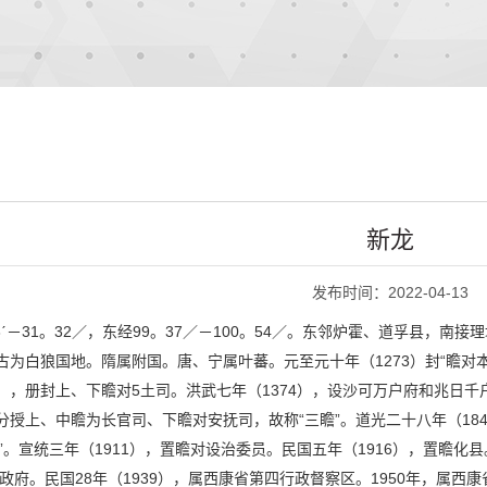
新龙
发布时间：2022-04-13
23ˊ－31。32／，东经99。37／－100。54／。东邻炉霍、道孚县
。古为白狼国地。隋属附国。唐、宁属叶蕃。元至元十年（1273）封“瞻对
3），册封上、下瞻对5土司。洪武七年（1374），设沙可万户府和兆日千
后分授上、中瞻为长官司、下瞻对安抚司，故称“三瞻”。道光二十八年（18
地”。宣统三年（1911），置瞻对设治委员。民国五年（1916），置瞻化
府。民国28年（1939），属西康省第四行政督察区。1950年，属西康省