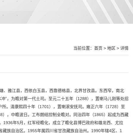
当前位置：
首页
>
地区
> 详情
，南接理塘、雅江县，西依白玉县，西靠德格县，北界甘孜县。东西窄，南北
本冲”，为瞻对第一代土司。至元二十五年（1288），置喇马儿刚等处招
户所。清康熙四十年（1701），置喇滚安抚司。雍正六年（1728）至
48），中瞻波日。工布朗结控制全瞻对。同治四年（1865）起成为西藏
县。1936年5月，红军经瞻化，成立了瞻化县博巴政府和雄龙西、尤拉
藏族自治区。1955年属四川省甘孜藏族自治州。1990年辖4区、1