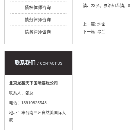
镇、23乡。县治如龙镇，
债权律师咨询
债务律师咨询
上一篇:
炉霍
债务律师咨询
下一篇:
皋兰
联系我们
CONTACT US
北京龙鑫天下国际要账公司
联系人：张总
电话：13910825548
地址：丰台南三环自然美国际大
厦