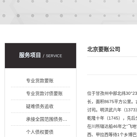
北京要账公司
服务项目
SERVICE
专业货款要账
专业货款讨债要账
位于甘孜州中部北纬30°
长，面积8675平方公里
疑难债务追收
讨司。明洪武六年（137
乾隆十年（1745），先
承接全国范围债务追收
在川所辖达船46年之“飞
个人债权要债
西、甲拉西等待1个乡博巴政