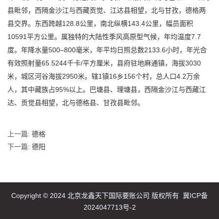
县毗邻，西隔金沙江与西藏贡觉、江达县相望，北与甘孜，德格两
县交界。东西跨越128.8公里，南北纵横143.4公里，幅员面积
10591平方公里。属独特的大陆性季风高原型气候，年均温度7.7
度。年降水量500–800毫米，年平均日照总数2133.6小时，年光合
有效照射量65.5244千卡/平方厘米，县府驻地麻通镇，海拔3030
米，城区河谷海拔2950米。辖1镇16乡156个村，总人口4.2万余
人，其中藏族占95%以上。巴塘县、理塘县，西隔金沙江与西藏江
达、贡觉县相望，北与德格县、甘孜县毗邻。
上一篇:
德格
下一篇:
德阳
Copyright © 2024 北京龙鑫天下国际要账公司 版权所有
冀ICP备
2024047713号-2