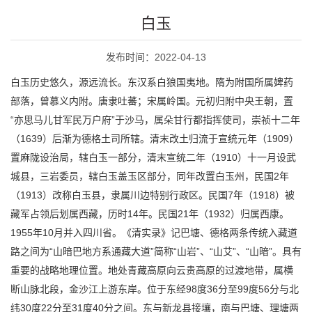
白玉
发布时间：2022-04-13
白玉历史悠久，源远流长。东汉系白狼国夷地。隋为附国所属婢药
部落，曾慕义内附。唐隶吐蕃；宋属岭国。元初归附中央王朝，置
“亦思马儿甘军民万户府”于沙马，属朵甘行都指挥使司，崇祯十二年
（1639）后渐为德格土司所辖。清末改土归流于宣统元年（1909）
置麻陇设治局，辖白玉一部分，清末宣统二年（1910）十一月设武
城县，三岩委员，辖白玉盖玉区部分，同年改置白玉州，民国2年
（1913）改称白玉县，隶属川边特别行政区。民国7年（1918）被
藏军占领后划属西藏，历时14年。民国21年（1932）归属西康。
1955年10月并入四川省。《清实录》记巴塘、德格两条传统入藏道
路之间为“山暗巴地方系通藏大道”简称“山岩”、“山艾”、“山暗”。具有
重要的战略地理位置。地处青藏高原向云贵高原的过渡地带，属横
断山脉北段，金沙江上游东岸。位于东经98度36分至99度56分与北
纬30度22分至31度40分之间。东与新龙县接壤，南与巴塘、理塘两