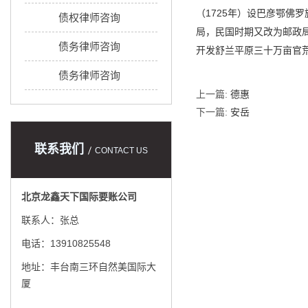
（1725年）设巴彦鄂佛
债权律师咨询
局，民国时期又改为邮政
债务律师咨询
开发舒兰平原三十万亩官
债务律师咨询
上一篇:
德惠
下一篇:
安岳
联系我们
CONTACT US
北京龙鑫天下国际要账公司
联系人：张总
电话：13910825548
地址：丰台南三环自然美国际大
厦