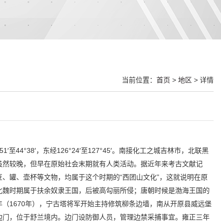
当前位置：
首页
>
地区
> 详情
°38′，东经126°24′至127°45′。南接化工之城吉林市，北联黑
虽然较晚，但早在原始社会末期就有人类活动。据近年来考古文献记
、罐、壶杯等文物，均属于这个时期的“西团山文化”，这就说明在原
北魏时期属于扶余奴隶王国，后被高勾丽所侵；唐朝时候是渤海王国的
（1670年），宁古塔将军开始主持修筑柳条边墙，南从开原县威远堡
边门，位于舒兰境内。边门设防御人员，管理边禁采捕事宜。雍正三年