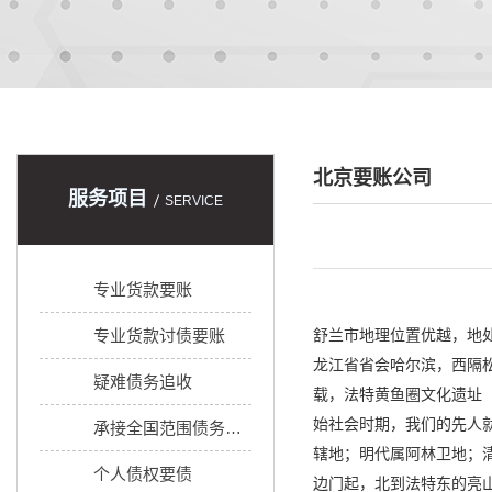
北京要账公司
服务项目
SERVICE
专业货款要账
专业货款讨债要账
舒兰市地理位置优越，地处长
龙江省省会哈尔滨，西隔
疑难债务追收
载，法特黄鱼圈文化遗址
始社会时期，我们的先人
承接全国范围债务追收
辖地；明代属阿林卫地；
个人债权要债
边门起，北到法特东的亮