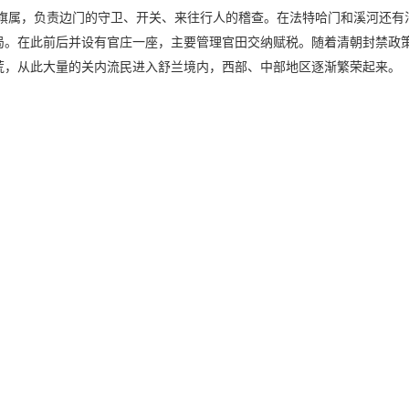
罗旗属，负责边门的守卫、开关、来往行人的稽查。在法特哈门和溪河还有
局。在此前后并设有官庄一座，主要管理官田交纳赋税。随着清朝封禁政策
荒，从此大量的关内流民进入舒兰境内，西部、中部地区逐渐繁荣起来。