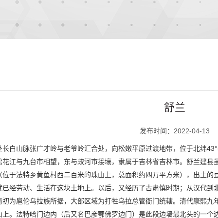
舒兰
发布时间：2022-04-13
白山脉张广才岭与老爷岭汇合处，向松嫩平原过渡地带，位于北纬43°51′至44
松花江与九台市相望，东与蛟河市接壤，隶属于吉林省吉林市。舒兰建县
（位于法特乡黄鱼村西二百米的珠山上，总面积约四万平方米），出土的豆
就已经劳动、生活在这块土地上。以后，又经历了古肃慎时期；从汉代到
清初为扈伦乌拉族所据，大部区域为打牲乌拉总管衙门统辖。清代康熙九年
山上。法特哈门边内（后又名巴彦鄂佛罗边门）是此段边墙最北头的一个