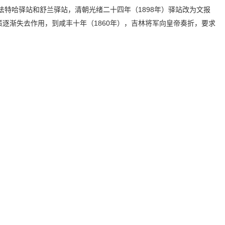
法特哈驿站和舒兰驿站，清朝光绪二十四年（1898年）驿站改为文报
逐渐失去作用，到咸丰十年（1860年），吉林将军向皇帝奏折，要求