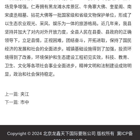
场竞争增强。仁寿拥有黑龙滩水库景区、牛角寨大佛、奎星阁、南
宋虞丞相墓、拈花大佛等一批国家级和省级文物保护单位，形成了
以生态农业观光、采风、娱乐为一体的旅游格局。近几年来，我县
坚持并加大了对内对外开放力度，全县人民在县委、县政府的正确
领导下，立足县情，正视困难，团结奋斗，开拓进取，保持了国民
经济的发展和社会的全面进步。城镇基础设施得到了加强，投资环
境得到了改善，环境保护和生态建设工程初见实效，科技、教育、
卫生、文化等各项社会事业全面进步，精神文明和法制建设成效明
显，政治和社会保持稳定。
上一篇:
夹江
下一篇:
市中
Copyright © 2024 北京龙鑫天下国际要账公司 版权所有
冀ICP备