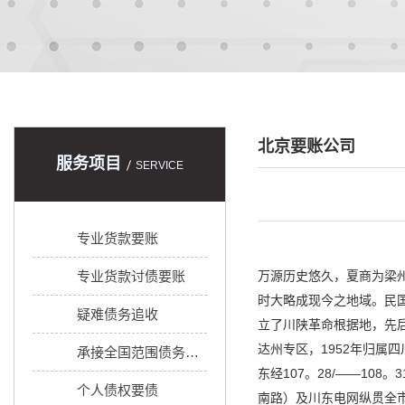
北京要账公司
服务项目
SERVICE
专业货款要账
专业货款讨债要账
万源历史悠久，夏商为梁
时大略成现今之地域。民国
疑难债务追收
立了川陕革命根据地，先后
达州专区，1952年归属四
承接全国范围债务追收
东经107。28/——1
个人债权要债
南路）及川东电网纵贯全市