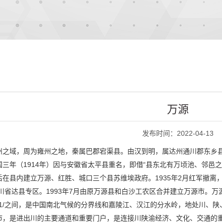
万源
发布时间：2022-04-13
州之域，周为雍州之地，秦属巴郡宕渠县。由汉到明，属达州通川郡东乡县
三年（1914年）因与安徽省太平县重名，即借“县东北有万顷池、邻邑之水
在县内建立万源、红胜、城口三个县苏维埃政府。1935年2月红军撤离，
川省达县专区。1993年7月由原万源县和白沙工农区合并建立万源市。万源
08。31/之间，是中国南北气候的分界线和嘉陵江、汉江的分水岭，地处川
，是进出川的主要通道和重要门户，是连接川陕渝经济、文化、交通的重镇