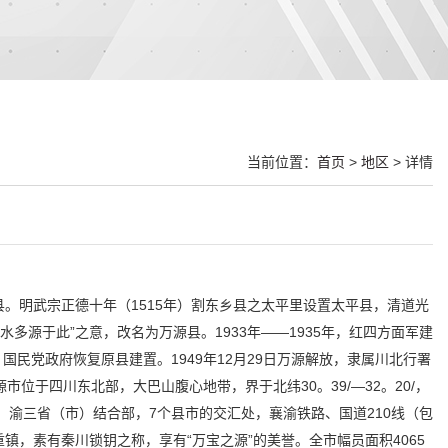
当前位置：
首页
>
地区
> 详情
。明武宗正德十年（1515年）割东乡县之太平里设置太平县，清道光
多源于此”之意，改名为万源县。1933年——1935年，红四方面军建
国民党政府恢复原县建置。1949年12月29日万源解放，隶属川北行署
市位于四川东北部，大巴山腹心地带，界于北纬30。39/—32。20/，
、陕、渝三省（市）结合部，7个县市的交汇处，襄渝铁路、国道210线（包
，素有秦川锁钥之称，享有“万宝之源”的美誉。全市幅员面积4065