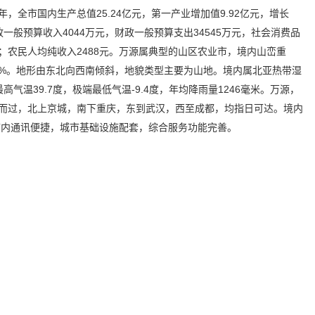
04年，全市国内生产总值25.24亿元，第一产业增加值9.92亿元，增长
级财政一般预算收入4044万元，财政一般预算支出34545万元，社会消费品
90元；农民人均纯收入2488元。万源属典型的山区农业市，境内山峦重
83%。地形由东北向西南倾斜，地貌类型主要为山地。境内属北亚热带湿
温39.7度，极端最低气温-9.4度，年均降雨量1246毫米。万源，
境而过，北上京城，南下重庆，东到武汉，西至成都，均指日可达。境内
市内通讯便捷，城市基础设施配套，综合服务功能完善。