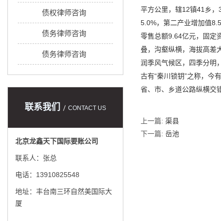
平方公里，辖12镇41乡，3
债权律师咨询
5.0%，第二产业增加值8
债务律师咨询
零售总额9.64亿元，固定
叠，沟壑纵横，海拔高差大
债务律师咨询
润季风气候区，四季分明，
古有“秦川锁钥”之称，今
省、市、乡道公路纵横交
联系我们
CONTACT US
上一篇:
渠县
下一篇:
岳池
北京龙鑫天下国际要账公司
联系人：张总
电话：13910825548
地址：丰台南三环自然美国际大
厦