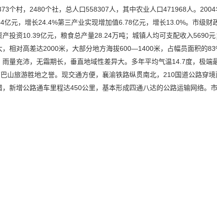
73个村，2480个社，总人口558307人，其中农业人口471968人。20
.54亿元，增长24.4%第三产业实现增加值6.78亿元，增长13.0%。市
资产投资10.39亿元，粮食总产量28.24万吨；城镇人均可支配收入56
，相对高差达2000米，大部分地方海拔600—1400米，占幅员面积的
雨量充沛，无霜期长，垂直地域性差异大。多年平均气温14.7度，极端最高气
有巴山旅游胜地之誉。现交通方便，襄渝铁路纵贯南北，210国道公路穿
错，新增公路通车里程达450公里，基本形成四通八达的公路运输网络。