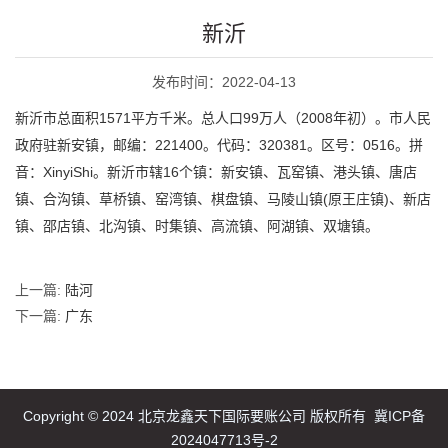
新沂
发布时间：2022-04-13
新沂市总面积1571平方千米。总人口99万人（2008年初）。市人民
政府驻新安镇，邮编：221400。代码：320381。区号：0516。拼
音：XinyiShi。新沂市辖16个镇：新安镇、瓦窑镇、港头镇、唐店
镇、合沟镇、草桥镇、窑湾镇、棋盘镇、马陵山镇(原王庄镇)、新店
镇、邵店镇、北沟镇、时集镇、高流镇、阿湖镇、双塘镇。
上一篇:
陆河
下一篇:
广东
Copyright © 2024 北京龙鑫天下国际要账公司 版权所有
冀ICP备
2024047713号-2