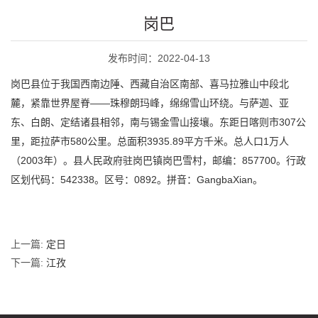
岗巴
发布时间：2022-04-13
岗巴县位于我国西南边陲、西藏自治区南部、喜马拉雅山中段北
麓，紧靠世界屋脊——珠穆朗玛峰，绵绵雪山环绕。与萨迦、亚
东、白朗、定结诸县相邻，南与锡金雪山接壤。东距日喀则市307公
里，距拉萨市580公里。总面积3935.89平方千米。总人口1万人
（2003年）。县人民政府驻岗巴镇岗巴雪村，邮编：857700。行政
区划代码：542338。区号：0892。拼音：GangbaXian。
上一篇:
定日
下一篇:
江孜