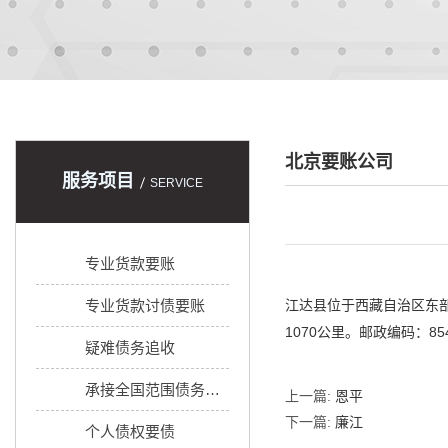
北京要账公司
服务项目
SERVICE
专业货款要账
专业货款讨债要账
江达县位于西藏自治区东部、
1070公里。邮政编码：854
疑难债务追收
承接全国范围债务追收
上一篇:
恩平
下一篇:
廉江
个人债权要债