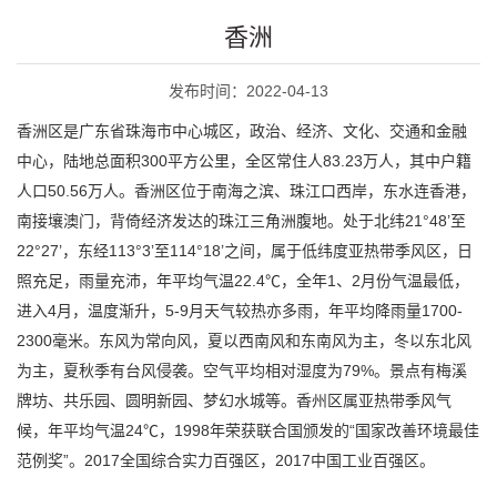
香洲
发布时间：2022-04-13
香洲区是广东省珠海市中心城区，政治、经济、文化、交通和金融
中心，陆地总面积300平方公里，全区常住人83.23万人，其中户籍
人口50.56万人。香洲区位于南海之滨、珠江口西岸，东水连香港，
南接壤澳门，背倚经济发达的珠江三角洲腹地。处于北纬21°48’至
22°27’，东经113°3’至114°18’之间，属于低纬度亚热带季风区，日
照充足，雨量充沛，年平均气温22.4℃，全年1、2月份气温最低，
进入4月，温度渐升，5-9月天气较热亦多雨，年平均降雨量1700-
2300毫米。东风为常向风，夏以西南风和东南风为主，冬以东北风
为主，夏秋季有台风侵袭。空气平均相对湿度为79%。景点有梅溪
牌坊、共乐园、圆明新园、梦幻水城等。香州区属亚热带季风气
候，年平均气温24℃，1998年荣获联合国颁发的“国家改善环境最佳
范例奖”。2017全国综合实力百强区，2017中国工业百强区。