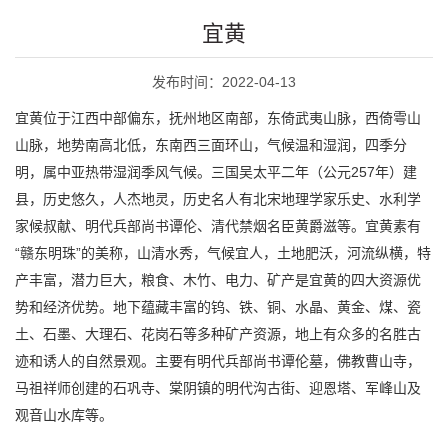
宜黄
发布时间：2022-04-13
宜黄位于江西中部偏东，抚州地区南部，东倚武夷山脉，西倚雩山
山脉，地势南高北低，东南西三面环山，气候温和湿润，四季分
明，属中亚热带湿润季风气候。三国吴太平二年（公元257年）建
县，历史悠久，人杰地灵，历史名人有北宋地理学家乐史、水利学
家候叔献、明代兵部尚书谭伦、清代禁烟名臣黄爵滋等。宜黄素有
“赣东明珠”的美称，山清水秀，气候宜人，土地肥沃，河流纵横，特
产丰富，潜力巨大，粮食、木竹、电力、矿产是宜黄的四大资源优
势和经济优势。地下蕴藏丰富的钨、铁、铜、水晶、黄金、煤、瓷
土、石墨、大理石、花岗石等多种矿产资源，地上有众多的名胜古
迹和诱人的自然景观。主要有明代兵部尚书谭伦墓，佛教曹山寺，
马祖祥师创建的石巩寺、棠阴镇的明代沟古街、迎恩塔、军峰山及
观音山水库等。