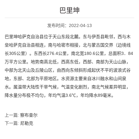
巴里坤
发布时间：2022-04-13
巴里坤哈萨克自治县位于天山东段北麓。东与伊吾县毗邻，西与木
垒哈萨克自治县相连，南与哈密市相接，北与蒙古国交界（边境线
长305公里）。东西长276.4公里，南北宽180.6公里，总面积3．84
万平方公里。地势南高北低，西高东低，西部、南部为天山山脉，
中部为北天山及丘陵山区，由西向东倾斜形成起伏不平的波浪式谷
地，东部、北部为平原地区。水资源主要来自冰川融水和山间泉
水。属温带大陆性干旱气候，气温变化剧烈，南北气候差异明显，
降水量分布极不均匀，年均气温3.6℃，年均降水89毫米。
上一篇:
察布查尔
下一篇:
尼勒克