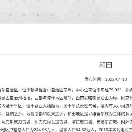
和田
发布时间：2022-04-13
尔自治区，位于新疆维吾尔自治区南隅，中心位置位于东经79.92°，北纬
蒙古自治州相接，西部与喀什地区毗邻，西南以喀喇昆仑山为界，同克什米尔
的内陆干旱区，位于欧亚大陆腹地，属干旱荒漠性气候，境内有大小河流3
乡、丝绸之乡、地毯之都和瓜果之乡。和田地区是以维吾尔族为主体的多民
、阿克斯皮力古城、买力克阿瓦提古城、喀拉墩古城、安迪尔古城、阿萨古
地区户籍总人口为244.98万人，城镇人口54.53万人，2016年实现地区