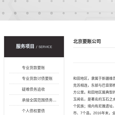
北京要账公司
服务项目
SERVICE
专业货款要账
专业货款讨债要账
和田地区，隶属于新疆维吾
克苏相连，东部与巴音郭楞
疑难债务追收
方公里。和田地区属典型
玉闻名，是著名的玉石之
承接全国范围债务追收
个民族；境内有尼雅遗址
个人债权要债
市、7个县。2016年末，全