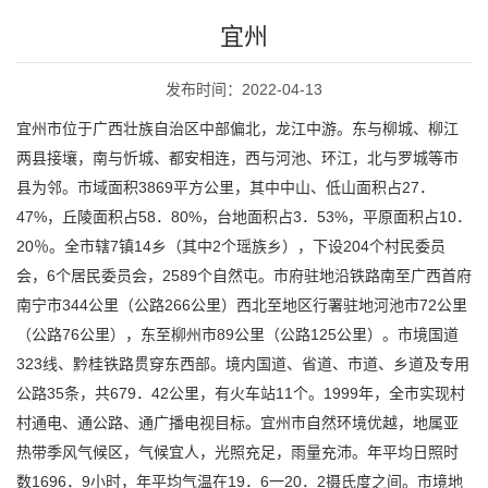
宜州
发布时间：2022-04-13
宜州市位于广西壮族自治区中部偏北，龙江中游。东与柳城、柳江
两县接壤，南与忻城、都安相连，西与河池、环江，北与罗城等市
县为邻。市域面积3869平方公里，其中中山、低山面积占27．
47%，丘陵面积占58．80%，台地面积占3．53%，平原面积占10．
20％。全市辖7镇14乡（其中2个瑶族乡），下设204个村民委员
会，6个居民委员会，2589个自然屯。市府驻地沿铁路南至广西首府
南宁市344公里（公路266公里）西北至地区行署驻地河池市72公里
（公路76公里），东至柳州市89公里（公路125公里）。市境国道
323线、黔桂铁路贯穿东西部。境内国道、省道、市道、乡道及专用
公路35条，共679．42公里，有火车站11个。1999年，全市实现村
村通电、通公路、通广播电视目标。宜州市自然环境优越，地属亚
热带季风气候区，气候宜人，光照充足，雨量充沛。年平均日照时
数1696．9小时，年平均气温在19．6一20．2摄氏度之间。市境地