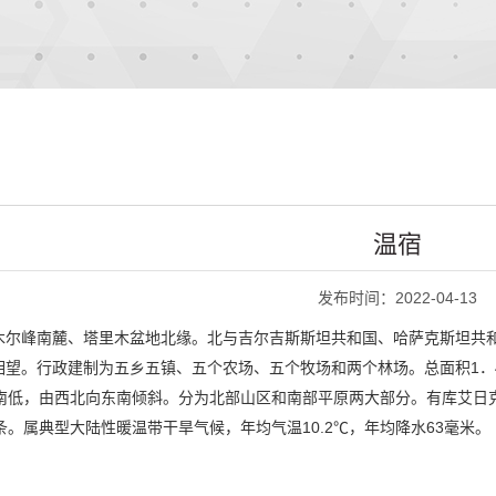
温宿
发布时间：2022-04-13
木尔峰南麓、塔里木盆地北缘。北与吉尔吉斯斯坦共和国、哈萨克斯坦共
望。行政建制为五乡五镇、五个农场、五个牧场和两个林场。总面积1．4
高南低，由西北向东南倾斜。分为北部山区和南部平原两大部分。有库艾日
条。属典型大陆性暖温带干旱气候，年均气温10.2℃，年均降水63毫米。