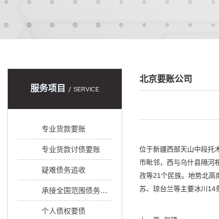
北京要账公司
服务项目
SERVICE
专业货款要账
专业货款讨债要账
位于新疆西部天山中段托
市毗邻，西与乌什县隔河相
疑难债务追收
孜等21个民族。地势北
苏、琼台兰等主要冰川14
承接全国范围债务追收
个人债权要债