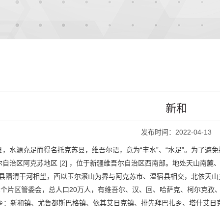
新和
发布时间：2022-04-13
，水源充足而得名托克苏县，维吾尔语，意为“丰水”、“水足”。为了避免
治区阿克苏地区 [2] ，位于新疆维吾尔自治区西南部。地处天山南麓、塔里
′。东与库车县隔渭干河相望，西以玉尔滚山为界与阿克苏市、温宿县相交，北
、1个片区管委会，总人口20万人，有维吾尔、汉、回、哈萨克、柯尔克
个乡：新和镇、尤鲁都斯巴格镇、依其艾日克镇、排先拜巴扎乡、塔什艾日