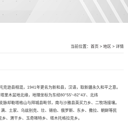
当前位置：
首页
>
地区
> 详情
托克逊县相混，1941年更名为新和县，汉语，取新疆永久和平之意。
木盆地北缘，地理坐标为东经80°55′~82°43′、北纬
依天山支脉却勒塔格山与拜城县毗邻，南与沙雅县英买力乡、二牧场接壤。
孜、满、土家、乌兹别克、壮、锡伯、俄罗斯、东乡、撒拉、朝鲜等民
克乡、渭干乡、玉奇喀特乡、塔木托格拉克乡。