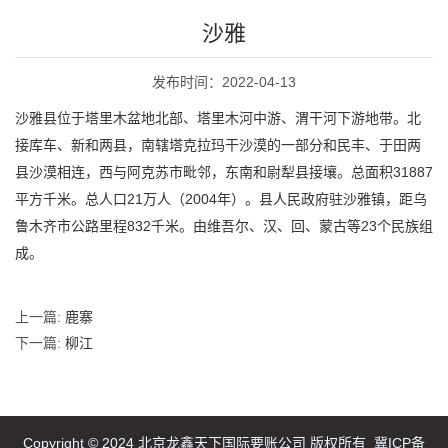
沙雅
发布时间：2022-04-13
沙雅县位于塔里木盆地北部、塔里木河中游、渭干河下游地带。北
接库车、新和两县，南辖塔克拉玛干沙漠的一部分和民丰、于田两
县沙漠相连，西与阿克苏市毗邻，东南和尉犁县接壤。总面积31887
平方千米。总人口21万人（2004年）。县人民政府驻沙雅镇，距乌
鲁木齐市公路里程832千米。由维吾尔、汉、回、蒙古等23个民族组
成。
上一篇:
鹿寨
下一篇:
柳江
Copyright © 2024 北京龙鑫天下国际要账公司 版权所有
冀ICP备