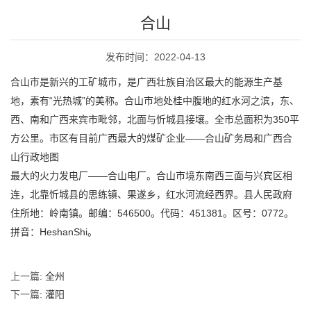
合山
发布时间：2022-04-13
合山市是新兴的工矿城市，是广西壮族自治区最大的能源生产基
地，素有“光热城”的美称。合山市地处桂中腹地的红水河之滨，东、
西、南和广西来宾市毗邻，北面与忻城县接壤。全市总面积为350平
方公里。市区有目前广西最大的煤矿企业——合山矿务局和广西合
山行政地图
最大的火力发电厂——合山电厂。合山市境东南西三面与兴宾区相
连，北靠忻城县的思练镇、果遂乡，红水河流经西界。县人民政府
住所地：岭南镇。邮编：546500。代码：451381。区号：0772。
拼音：HeshanShi。
上一篇:
全州
下一篇:
灌阳