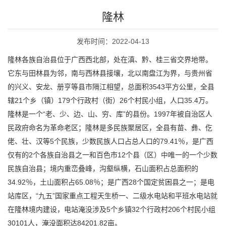
隆林
发布时间：2022-04-13
隆林各族自治县位于广西西北部，处在滇、黔、桂三省交界地带。
它东与田林县为邻，南与西林县接壤，北以南盘江为界，与贵州省
的兴义、安龙、册亨等县市隔江相望，总面积3543平方公里，全县
辖21个乡（镇）179个行政村（街）26个村民小组，人口35.4万。
隆林是一个“老、少、边、山、穷、库”的县份。1997年被自治区人
民政府命名为革命老区；隆林是多民族聚居区，全县有苗、彝、仡
佬、壮、汉等5个民族，少数民族人口占总人口的79.41％，是广西
仅有的2个各族自治县之一和百色市12个县（区）中唯一的一个少数
民族自治县；境内重峦叠峰，沟壑纵横，石山面积占总面积的
34.92％，土山面积占65.08％；是广西28个国定贫困县之一；是电
站库区，“九五”国家重点工程天生桥一、二级水电站和平班水电站就
在隆林境内建设，电站淹没涉及5个乡镇32个行政村206个村民小组
30101人，淹没面积达84201.82亩。