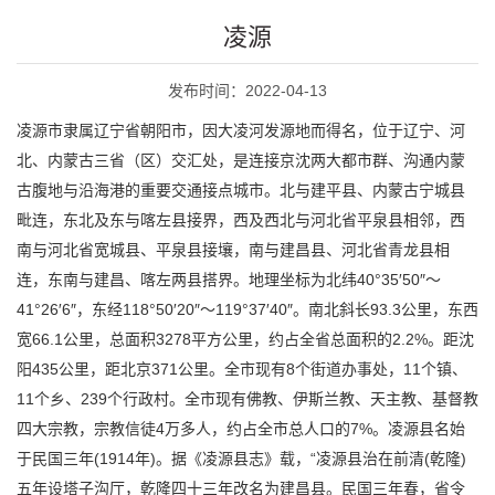
凌源
发布时间：2022-04-13
凌源市隶属辽宁省朝阳市，因大凌河发源地而得名，位于辽宁、河
北、内蒙古三省（区）交汇处，是连接京沈两大都市群、沟通内蒙
古腹地与沿海港的重要交通接点城市。北与建平县、内蒙古宁城县
毗连，东北及东与喀左县接界，西及西北与河北省平泉县相邻，西
南与河北省宽城县、平泉县接壤，南与建昌县、河北省青龙县相
连，东南与建昌、喀左两县搭界。地理坐标为北纬40°35′50″～
41°26′6″，东经118°50′20″～119°37′40″。南北斜长93.3公里，东西
宽66.1公里，总面积3278平方公里，约占全省总面积的2.2%。距沈
阳435公里，距北京371公里。全市现有8个街道办事处，11个镇、
11个乡、239个行政村。全市现有佛教、伊斯兰教、天主教、基督教
四大宗教，宗教信徒4万多人，约占全市总人口的7%。凌源县名始
于民国三年(1914年)。据《凌源县志》载，“凌源县治在前清(乾隆)
五年设塔子沟厅，乾隆四十三年改名为建昌县。民国三年春，省令