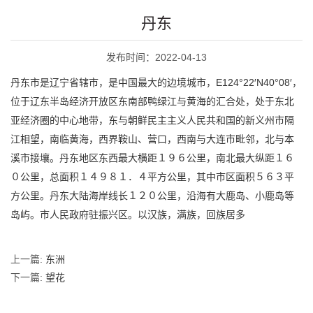
丹东
发布时间：2022-04-13
丹东市是辽宁省辖市，是中国最大的边境城市，E124°22′N40°08′，
位于辽东半岛经济开放区东南部鸭绿江与黄海的汇合处，处于东北
亚经济圈的中心地带，东与朝鲜民主主义人民共和国的新义州市隔
江相望，南临黄海，西界鞍山、营口，西南与大连市毗邻，北与本
溪市接壤。丹东地区东西最大横距１９６公里，南北最大纵距１６
０公里，总面积１４９８１．４平方公里，其中市区面积５６３平
方公里。丹东大陆海岸线长１２０公里，沿海有大鹿岛、小鹿岛等
岛屿。市人民政府驻振兴区。以汉族，满族，回族居多
上一篇:
东洲
下一篇:
望花