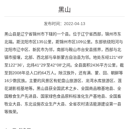
黑山
发布时间：2022-04-13
黑山县是辽宁省锦州市下辖的一个县。位于辽宁省西部，锦州市东
北端。距沈阳市区135公里，距锦州市区109公里。东部依绕阳河与
沈阳市辽中区、新民市为邻，南部与鞍山市台安县搭界，西部与北
镇市接壤，北部、西北部与阜新蒙古自治县为邻。地处东经121°49′
至122°36′，北纬41°29′至42°08′之间。全县面积2436平方公里，截
至到2008年总人口约64万人。除汉族外，还有满、蒙、回、朝鲜等
16少数民族。主要的风景区有蛇盘山旅游区、龙湾水库旅游区、莲
花湖影视基地等。黑山县获全国武术之乡、全国商品粮基地县、全
国粮食生产先进县、国家绿色食品原料标准化生产基地县、全国畜
牧业大县、东北设施农业生产大县、全省农村清洁能源建设第一县
等殊荣。